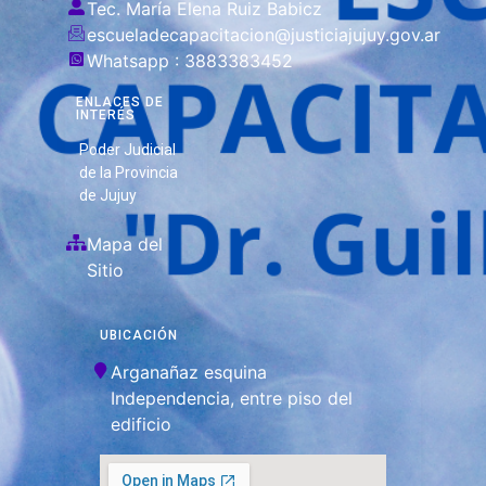
Tec. María Elena Ruiz Babicz
escueladecapacitacion@justiciajujuy.gov.ar
Whatsapp : 3883383452
ENLACES DE
INTERÉS
Poder Judicial
de la Provincia
de Jujuy
Mapa del
Sitio
UBICACIÓN
Arganañaz esquina
Independencia, entre piso del
edificio