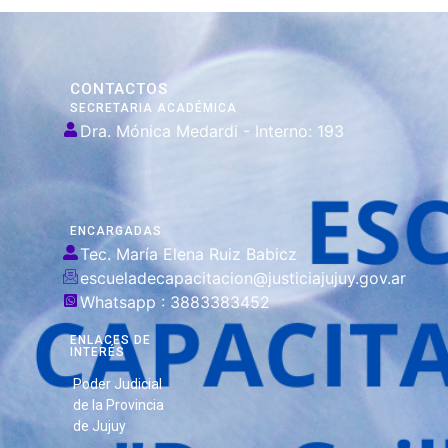
CONTACTOS
SECRETARIA ACADÉMICA
Dra. Mónica Medardi - Interno: 193
ENCARGADAS
Tec. María Elena Ruiz Babicz
escueladecapacitacion@justiciajujuy.gov.ar
Whatsapp : 3883383452
ENLACES DE
INTERÉS
Poder Judicial
de la Provincia
de Jujuy