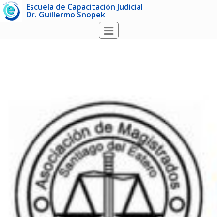
Escuela de Capacitación Judicial
Dr. Guillermo Snopek