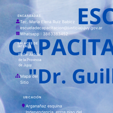
ENCARGADAS
Tec. María Elena Ruiz Babicz
escueladecapacitacion@justiciajujuy.gov.ar
Whatsapp : 3883383452
ENLACES DE
INTERÉS
Poder Judicial
de la Provincia
de Jujuy
Mapa del
Sitio
UBICACIÓN
Arganañaz esquina
Independencia, entre piso del