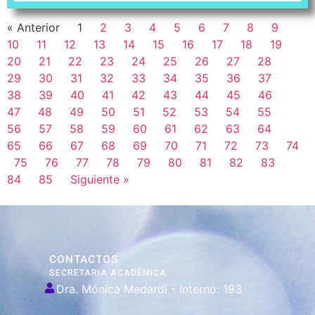
« Anterior
1
2
3
4
5
6
7
8
9
10
11
12
13
14
15
16
17
18
19
20
21
22
23
24
25
26
27
28
29
30
31
32
33
34
35
36
37
38
39
40
41
42
43
44
45
46
47
48
49
50
51
52
53
54
55
56
57
58
59
60
61
62
63
64
65
66
67
68
69
70
71
72
73
74
75
76
77
78
79
80
81
82
83
84
85
Siguiente »
CONTACTOS
SECRETARIA ACADÉMICA
Dra. Mónica Medardi - Interno: 193