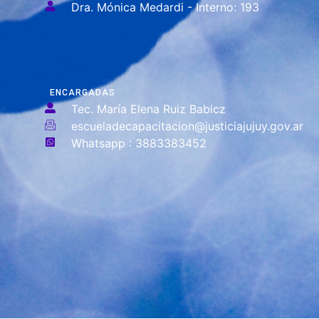
Dra. Mónica Medardi - Interno: 193
ENCARGADAS
Tec. María Elena Ruiz Babicz
escueladecapacitacion@justiciajujuy.gov.ar
Whatsapp : 3883383452