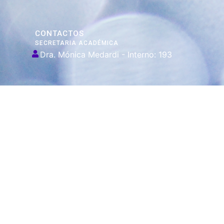
CONTACTOS
SECRETARIA ACADÉMICA
Dra. Mónica Medardi - Interno: 193
ENCARGADAS
Tec. María Elena Ruiz Babicz
escueladecapacitacion@justiciajujuy.gov.ar
Whatsapp : 3883383452
ENLACES DE
INTERÉS
Poder Judicial
de la Provincia
de Jujuy