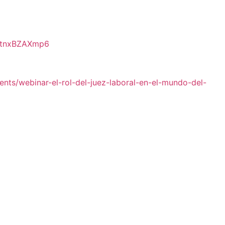
yztnxBZAXmp6
/events/webinar-el-rol-del-juez-laboral-en-el-mundo-del-