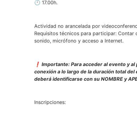
🕛 17.00h.
Actividad no arancelada por videoconferen
Requisitos técnicos para participar: Contar
sonido, micrófono y acceso a Internet.
❗ Importante: Para acceder al evento y al 
conexión a lo largo de la duración total d
deberá identificarse con su NOMBRE y AP
Inscripciones:
https://docs.google.com/forms/d/e/1F
Recibirá el link de acceso en su casilla de e-
el SPAM o correo no deseado.