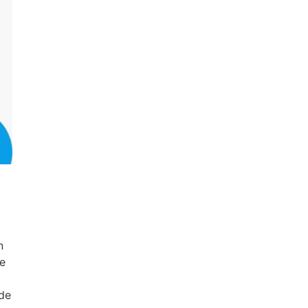
n
de
nde