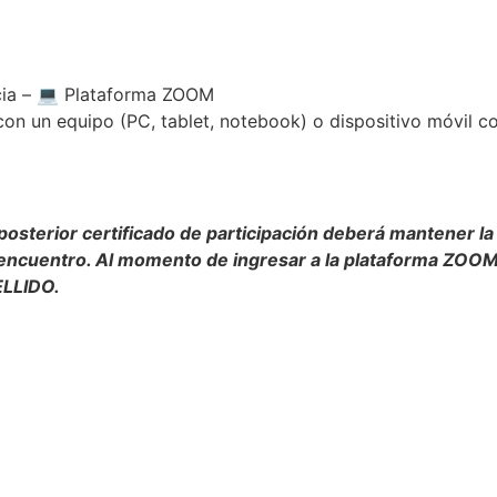
cia – 💻 Plataforma ZOOM
 con un equipo (PC, tablet, notebook) o dispositivo móvil c
posterior certificado de participación deberá mantener la
el encuentro. Al momento de ingresar a la plataforma ZOOM
ELLIDO.
AIpQLSfomBXvQyWS8WnraMw5KjwDqIX9C7FVZhaX30MsD_ZrZm
mail el día lunes 18/5, en horario vespertino. Por favor, rev