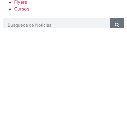
Flyers
Cursos
CONTACTOS
SECRETARIA ACADÉMICA
Dra. Mónica Medardi - Interno: 193
ENCARGADAS
Tec. María Elena Ruiz Babicz
escueladecapacitacion@justiciajujuy.gov.ar
Whatsapp : 3883383452