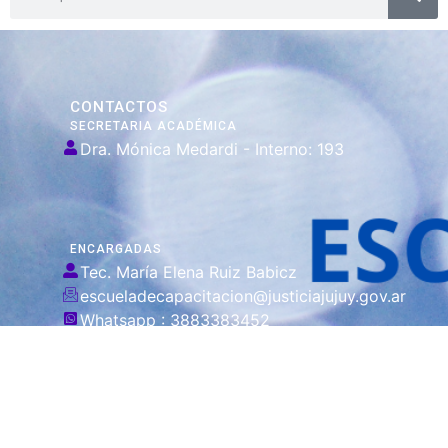
CONTACTOS
SECRETARIA ACADÉMICA
Dra. Mónica Medardi - Interno: 193
ENCARGADAS
Tec. María Elena Ruiz Babicz
escueladecapacitacion@justiciajujuy.gov.ar
Whatsapp : 3883383452
ENLACES DE
INTERÉS
Poder Judicial
de la Provincia
de Jujuy