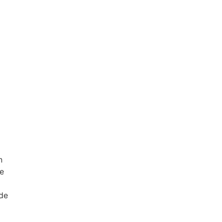
n
de
nde