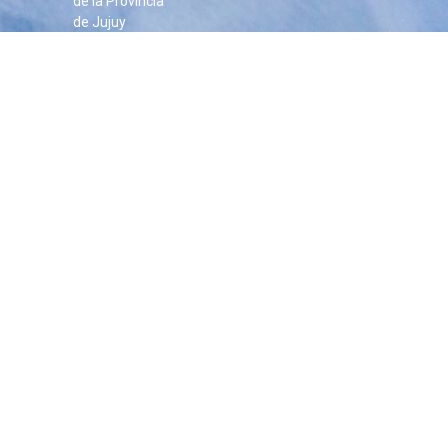
de la Provincia
de Jujuy
Mapa del
Sitio
UBICACIÓN
Arganañaz esquina
Independencia, entre piso del
edificio