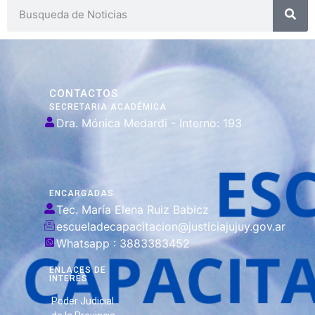
CONTACTOS
SECRETARIA ACADÉMICA
Dra. Mónica Medardi - Interno: 193
ENCARGADAS
Tec. María Elena Ruiz Babicz
escueladecapacitacion@justiciajujuy.gov.ar
Whatsapp : 3883383452
ENLACES DE
INTERÉS
Poder Judicial