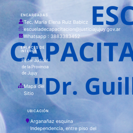
ENCARGADAS
Tec. María Elena Ruiz Babicz
escueladecapacitacion@justiciajujuy.gov.ar
Whatsapp : 3883383452
ENLACES DE
INTERÉS
Poder Judicial
de la Provincia
de Jujuy
Mapa del
Sitio
UBICACIÓN
Arganañaz esquina
Independencia, entre piso del