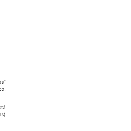
as”
co,
stá
as)