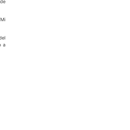
 de
“Mi
del
o a