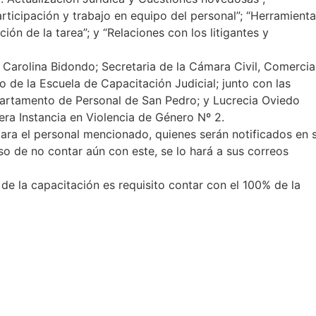
rticipación y trabajo en equipo del personal”; “Herramient
ción de la tarea”; y “Relaciones con los litigantes y
 Carolina Bidondo; Secretaria de la Cámara Civil, Comercia
de la Escuela de Capacitación Judicial; junto con las
epartamento de Personal de San Pedro; y Lucrecia Oviedo
ra Instancia en Violencia de Género Nº 2.
para el personal mencionado, quienes serán notificados en 
aso de no contar aún con este, se lo hará a sus correos
de la capacitación es requisito contar con el 100% de la
ujuy.gov.ar/ teléfono: 0388-15383452
apacitación Judicial de Jujuy
r. Guillermo Snopek”