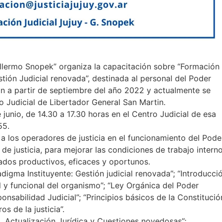
illermo Snopek” organiza la capacitación sobre “Formación
ión Judicial renovada”, destinada al personal del Poder
ión a partir de septiembre del año 2022 y actualmente se
 Judicial de Libertador General San Martin.
 junio, de 14.30 a 17.30 horas en el Centro Judicial de esa
55.
a los operadores de justicia en el funcionamiento del Pode
de justicia, para mejorar las condiciones de trabajo intern
tados productivos, eficaces y oportunos.
adigma Instituyente: Gestión judicial renovada”; “Introducci
l y funcional del organismo”; “Ley Orgánica del Poder
ponsabilidad Judicial”; “Principios básicos de la Constitució
s de la justicia”.
. Actualización Jurídica y Cuestiones novedosas”;