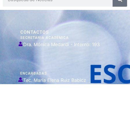
CONTACTOS
SECRETARIA ACADÉMICA
Dra. Mónica Medardi - Interno: 193
ENCARGADAS
Tec. María Elena Ruiz Babicz
escueladecapacitacion@justiciajujuy.gov.ar
Whatsapp : 3883383452
ENLACES DE
INTERÉS
Poder Judicial
de la Provincia