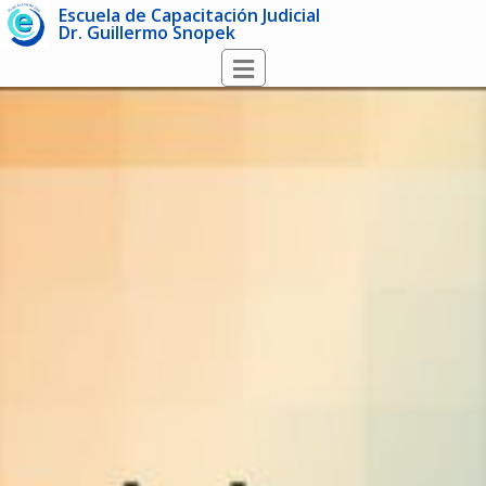
Escuela de Capacitación Judicial
Dr. Guillermo Snopek