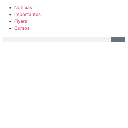
Noticias
Importantes
Flyers
Cursos
CONTACTOS
SECRETARIA ACADÉMICA
Dra. Mónica Medardi - Interno: 193
ENCARGADAS
Tec. María Elena Ruiz Babicz