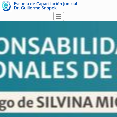
Escuela de Capacitación Judicial
Dr. Guillermo Snopek