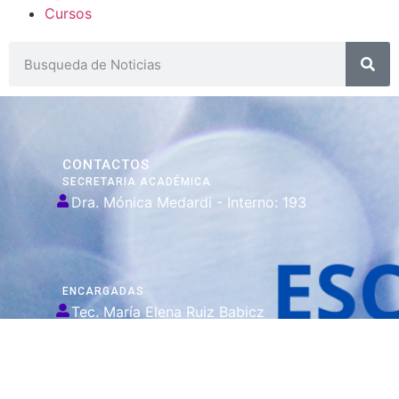
Cursos
CONTACTOS
SECRETARIA ACADÉMICA
Dra. Mónica Medardi - Interno: 193
ENCARGADAS
Tec. María Elena Ruiz Babicz
escueladecapacitacion@justiciajujuy.gov.ar
Whatsapp : 3883383452
ENLACES DE