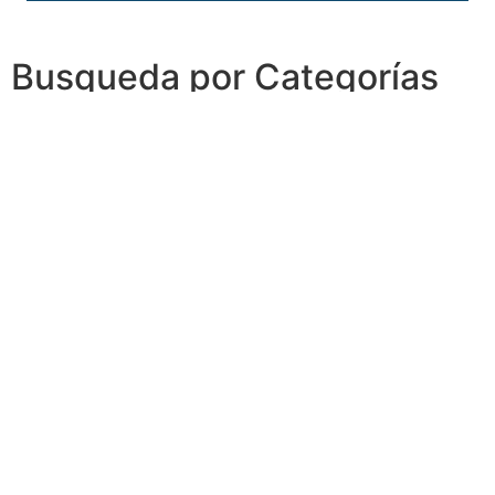
Busqueda por Categorías
Noticias
Importantes
Flyers
Cursos
CONTACTOS
SECRETARIA ACADÉMICA
Dra. Mónica Medardi - Interno: 193