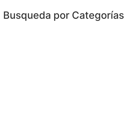
Busqueda por Categorías
Noticias
Importantes
Flyers
Cursos
CONTACTOS
SECRETARIA ACADÉMICA
Dra. Mónica Medardi - Interno: 193