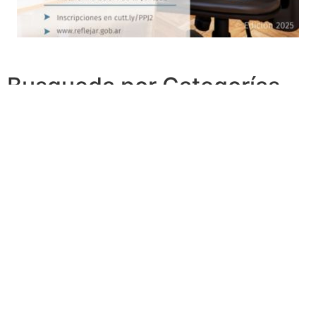
Busqueda por Categorías
Noticias
Importantes
Flyers
Cursos
CONTACTOS
SECRETARIA ACADÉMICA