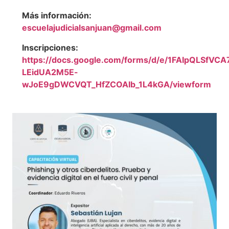
Más información:
escuelajudicialsanjuan@gmail.com
Inscripciones:
https://docs.google.com/forms/d/e/1FAIpQLSfVCA
LEidUA2M5E-
wJoE9gDWCVQT_HfZCOAIb_1L4kGA/viewform