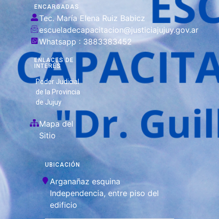
ENCARGADAS
Tec. María Elena Ruiz Babicz
escueladecapacitacion@justiciajujuy.gov.ar
Whatsapp : 3883383452
ENLACES DE
INTERÉS
Poder Judicial
de la Provincia
de Jujuy
Mapa del
Sitio
UBICACIÓN
Arganañaz esquina
Independencia, entre piso del
edificio