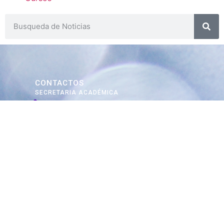
CONTACTOS
SECRETARIA ACADÉMICA
Dra. Mónica Medardi - Interno: 193
ENCARGADAS
Tec. María Elena Ruiz Babicz
escueladecapacitacion@justiciajujuy.gov.ar
Whatsapp : 3883383452
ENLACES DE
INTERÉS