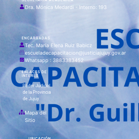
SECRETARIA ACADÉMICA
Dra. Mónica Medardi - Interno: 193
ENCARGADAS
Tec. María Elena Ruiz Babicz
escueladecapacitacion@justiciajujuy.gov.ar
Whatsapp : 3883383452
ENLACES DE
INTERÉS
Poder Judicial
de la Provincia
de Jujuy
Mapa del
Sitio
UBICACIÓN