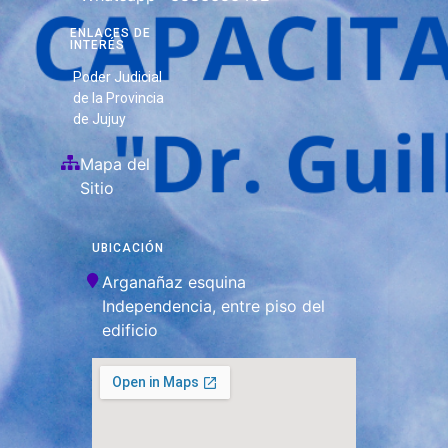
ENLACES DE
INTERÉS
Poder Judicial
de la Provincia
de Jujuy
Mapa del
Sitio
UBICACIÓN
Arganañaz esquina
Independencia, entre piso del
edificio