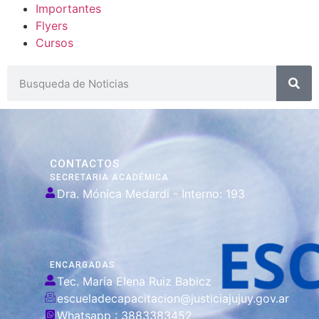
Importantes
Flyers
Cursos
CONTACTOS
SECRETARIA ACADÉMICA
Dra. Mónica Medardi - Interno: 193
ENCARGADAS
Tec. María Elena Ruiz Babicz
escueladecapacitacion@justiciajujuy.gov.ar
Whatsapp : 3883383452