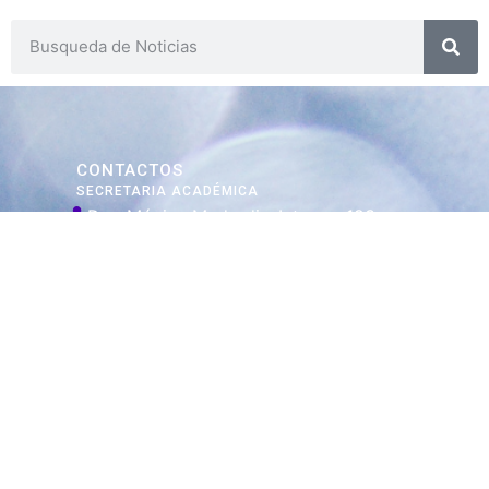
CONTACTOS
SECRETARIA ACADÉMICA
Dra. Mónica Medardi - Interno: 193
ENCARGADAS
Tec. María Elena Ruiz Babicz
escueladecapacitacion@justiciajujuy.gov.ar
Whatsapp : 3883383452
ENLACES DE
INTERÉS