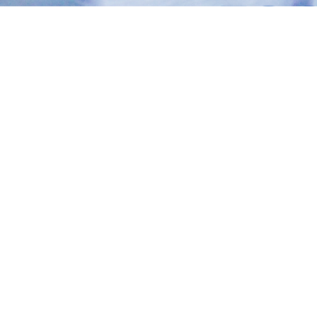
ENCARGADAS
Tec. María Elena Ruiz Babicz
escueladecapacitacion@justiciajujuy.gov.ar
Whatsapp : 3883383452
ENLACES DE
INTERÉS
Poder Judicial
de la Provincia
de Jujuy
Mapa del
Sitio
UBICACIÓN
Arganañaz esquina
Independencia, entre piso del
edificio