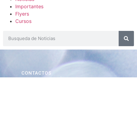
Importantes
Flyers
Cursos
CONTACTOS
SECRETARIA ACADÉMICA
Dra. Mónica Medardi - Interno: 193
ENCARGADAS
Tec. María Elena Ruiz Babicz
escueladecapacitacion@justiciajujuy.gov.ar