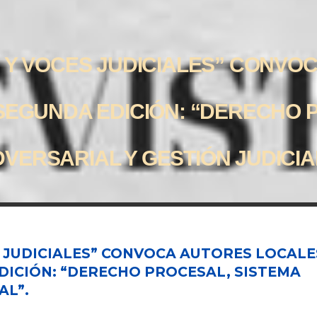
S Y VOCES JUDICIALES” CONVO
 SEGUNDA EDICIÓN: “DERECHO 
VERSARIAL Y GESTIÓN JUDICIA
S JUDICIALES” CONVOCA AUTORES LOCALE
EDICIÓN: “DERECHO PROCESAL, SISTEMA
AL”.