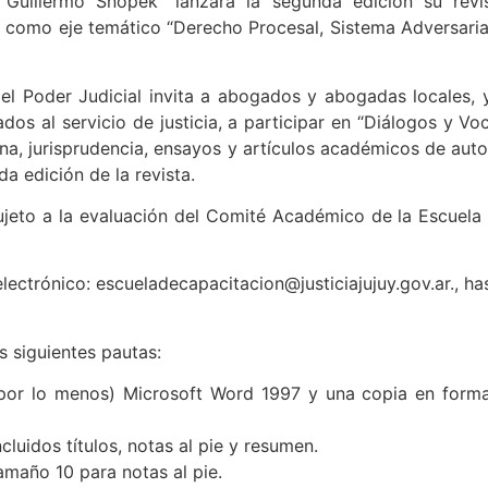
 Guillermo Snopek” lanzará la segunda edición su revi
rá como eje temático “Derecho Procesal, Sistema Adversaria
del Poder Judicial invita a abogados y abogadas locales, 
ados al servicio de justicia, a participar en “Diálogos y Vo
ina, jurisprudencia, ensayos y artículos académicos de auto
a edición de la revista.
ujeto a la evaluación del Comité Académico de la Escuela
lectrónico: escueladecapacitacion@justiciajujuy.gov.ar., ha
 siguientes pautas:
 (por lo menos) Microsoft Word 1997 y una copia en form
luidos títulos, notas al pie y resumen.
maño 10 para notas al pie.