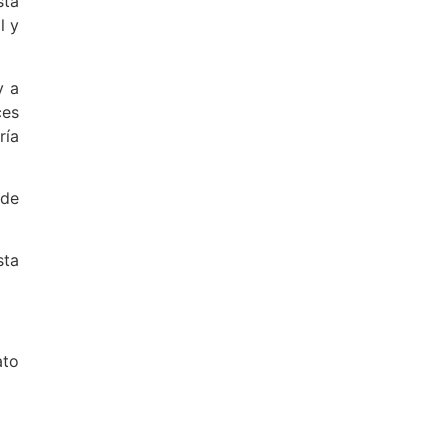
sta
l y
y a
ces
ría
 de
sta
ato