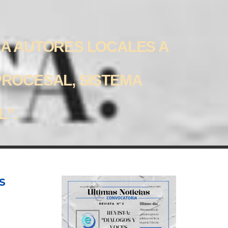
CA AUTORES LOCALES A
PROCESAL, SISTEMA
L”.
S