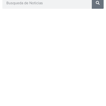
CONTACTOS
SECRETARIA ACADÉMICA
Dra. Mónica Medardi - Interno: 193
ENCARGADAS
Tec. María Elena Ruiz Babicz
escueladecapacitacion@justiciajujuy.gov.ar
Whatsapp : 3883383452
ENLACES DE
INTERÉS
Poder Judicial
de la Provincia