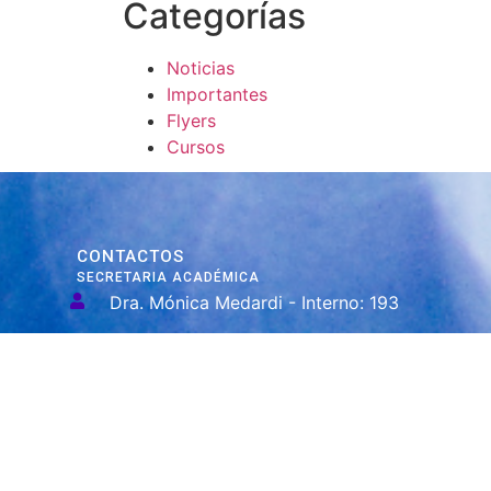
Categorías
Noticias
Importantes
Flyers
Cursos
CONTACTOS
SECRETARIA ACADÉMICA
Dra. Mónica Medardi - Interno: 193
ENCARGADAS
Tec. María Elena Ruiz Babicz
escueladecapacitacion@justiciajujuy.gov.ar