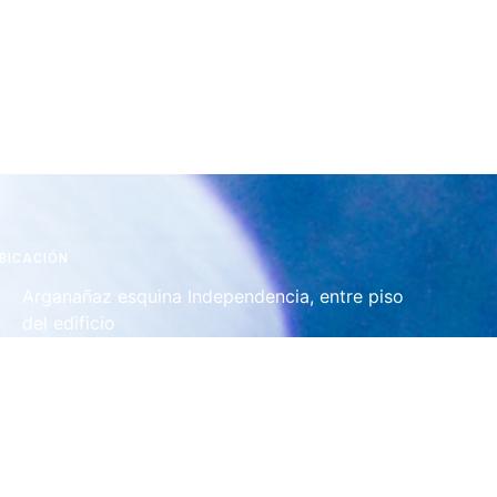
BICACIÓN
Arganañaz esquina Independencia, entre piso
del edificio