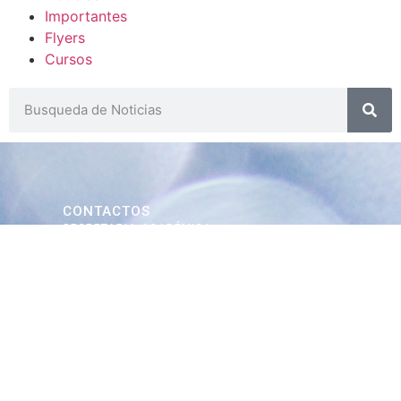
Importantes
Flyers
Cursos
CONTACTOS
SECRETARIA ACADÉMICA
Dra. Mónica Medardi - Interno: 193
ENCARGADAS
Tec. María Elena Ruiz Babicz
escueladecapacitacion@justiciajujuy.gov.ar