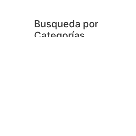
Busqueda por
Categorías
Noticias
Importantes
Flyers
Cursos
CONTACTOS
SECRETARIA ACADÉMICA
Dra. Mónica Medardi - Interno: 193