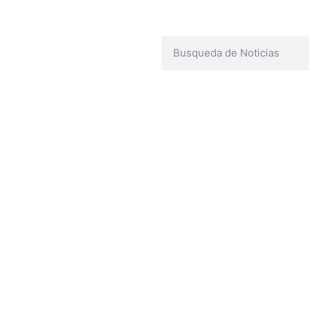
ENLACES DE INTERÉS
U
Poder Judicial de la Provincia de Jujuy
Mapa del Sitio