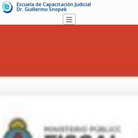
Escuela de Capacitación Judicial
Dr. Guillermo Snopek