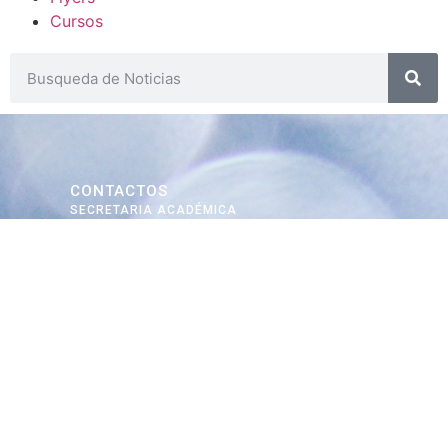
Cursos
CONTACTOS
SECRETARIA ACADÉMICA
Dra. Mónica Medardi - Interno: 193
ENCARGADAS
Tec. María Elena Ruiz Babicz
escueladecapacitacion@justiciajujuy.gov.ar
Whatsapp : 3883383452
ENLACES DE