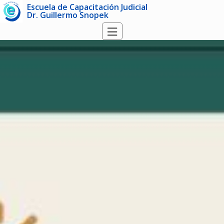
Escuela de Capacitación Judicial
Dr. Guillermo Snopek