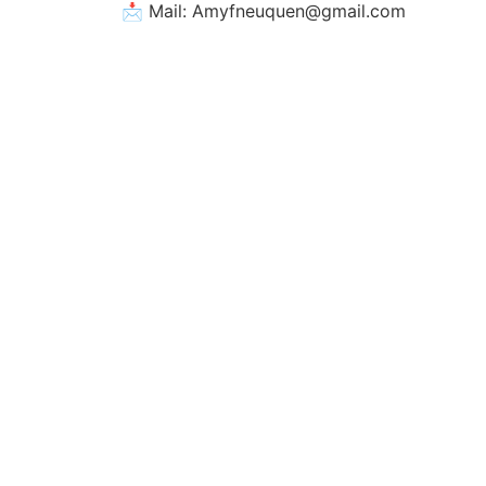
📩 Mail: Amyfneuquen@gmail.com
Busqueda por
Categorías
Noticias
Importantes
Flyers
Cursos
CONTACTOS
SECRETARIA ACADÉMICA
Dra. Mónica Medardi - Interno: 193