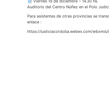
🗓️ Viernes 19 de diciembre – 14.30 hs.
Auditorio del Centro Núñez en el Polo Judici
Para asistentes de otras provincias se trans
enlace :
https://justiciacordoba.webex.com/wbxmjs
key=meet¶meter=webexcnun01a
Busqueda por
Categorías
Noticias
Importantes
Flyers
Cursos