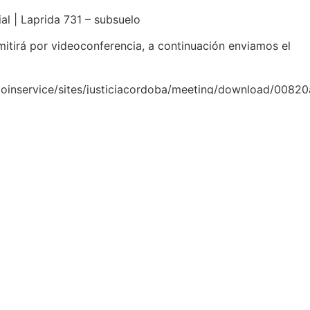
al | Laprida 731 – subsuelo
mitirá por videoconferencia, a continuación enviamos el
/joinservice/sites/justiciacordoba/meeting/download/00