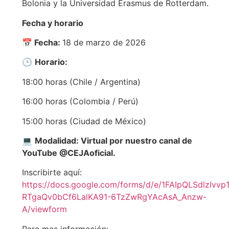
Bolonia y la Universidad Erasmus de Rotterdam.
Fecha y horario
📅
Fecha:
18 de marzo de 2026
🕒
Horario:
18:00 horas (Chile / Argentina)
16:00 horas (Colombia / Perú)
15:00 horas (Ciudad de México)
💻
Modalidad: Virtual por nuestro canal de
YouTube @CEJAoficial.
Inscribirte aquí:
https://docs.google.com/forms/d/e/1FAIpQLSdlzIvvp1
RTgaQv0bCf6LalKA91-6TzZwRgYAcAsA_Anzw-
A/viewform
Para mas información: