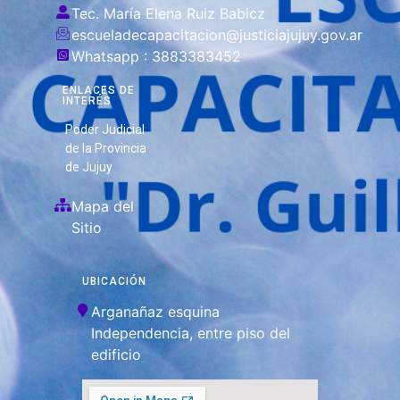
Tec. María Elena Ruiz Babicz
escueladecapacitacion@justiciajujuy.gov.ar
Whatsapp : 3883383452
ENLACES DE
INTERÉS
Poder Judicial
de la Provincia
de Jujuy
Mapa del
Sitio
UBICACIÓN
Arganañaz esquina
Independencia, entre piso del
edificio