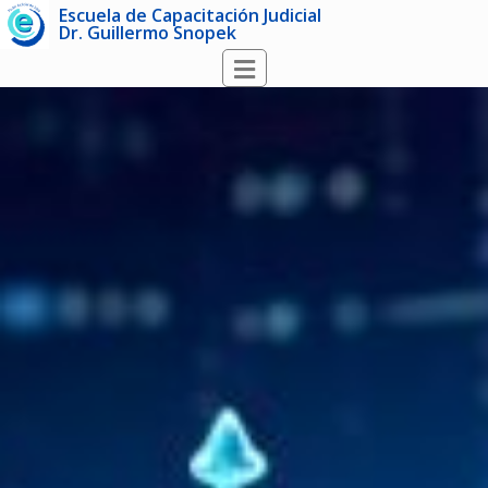
Escuela de Capacitación Judicial
Dr. Guillermo Snopek