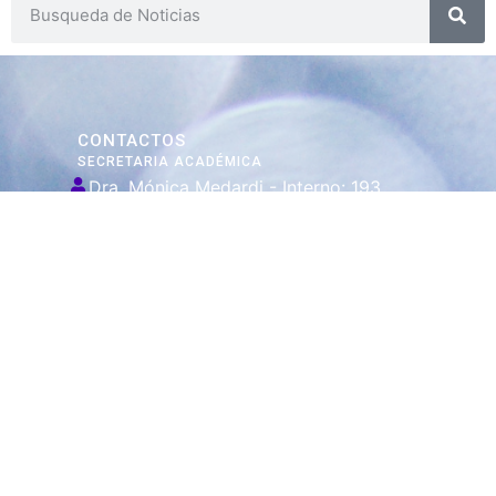
CONTACTOS
SECRETARIA ACADÉMICA
Dra. Mónica Medardi - Interno: 193
ENCARGADAS
Tec. María Elena Ruiz Babicz
escueladecapacitacion@justiciajujuy.gov.ar
Whatsapp : 3883383452
ENLACES DE
INTERÉS
Poder Judicial
de la Provincia