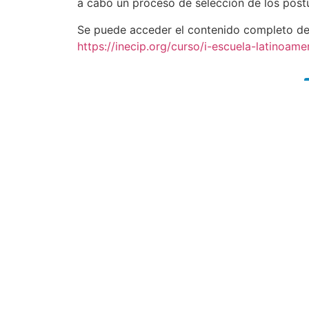
a cabo un proceso de selección de los postu
Se puede acceder el contenido completo del
https://inecip.org/curso/i-escuela-latinoam
Busqueda por
Categorías
Noticias
Importantes
Flyers
Cursos