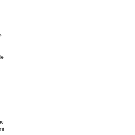
s
e
de
ue
rá