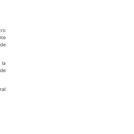
tro
nte
 de
 la
 de
ral