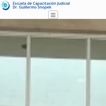
Escuela de Capacitación Judicial
Dr. Guillermo Snopek