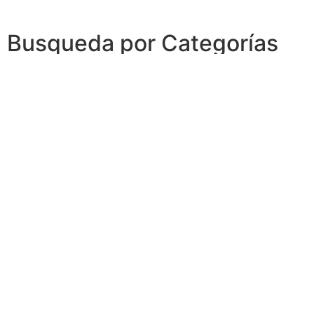
Busqueda por Categorías
Noticias
Importantes
Flyers
Cursos
CONTACTOS
SECRETARIA ACADÉMICA
Dra. Mónica Medardi - Interno: 193