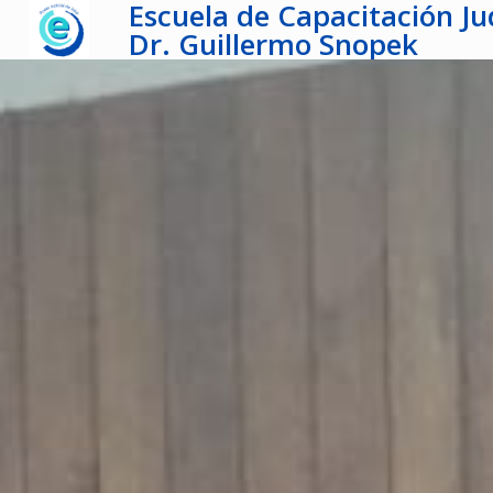
Escuela de Capacitación Jud
Dr. Guillermo Snopek