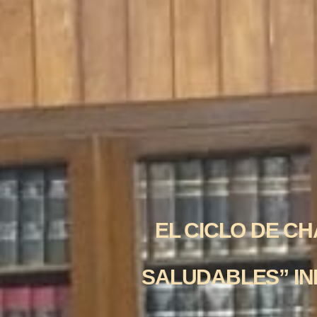
EL CICLO DE C
SALUDABLES” INI