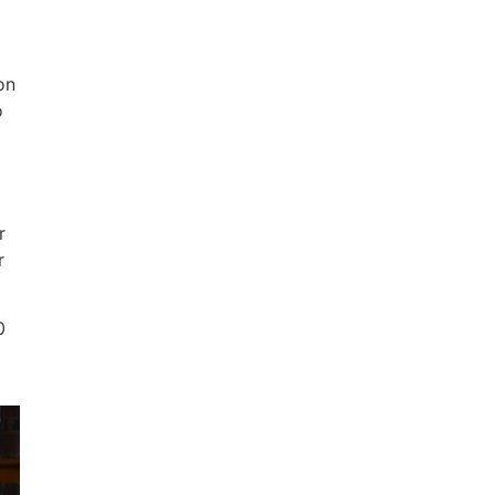
on
o
r
r
0