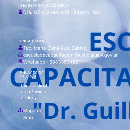
SECRETARIA ACADÉMICA
Dra. Mónica Medardi - Interno: 193
ENCARGADAS
Tec. María Elena Ruiz Babicz
escueladecapacitacion@justiciajujuy.gov.ar
Whatsapp : 3883383452
ENLACES DE
INTERÉS
Poder Judicial
de la Provincia
de Jujuy
Mapa del
Sitio