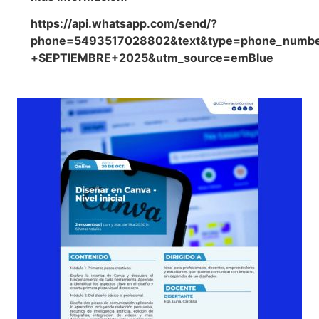
https://api.whatsapp.com/send/?
phone=5493517028802&text&type=phone_numbe
+SEPTIEMBRE+2025&utm_source=emBlue