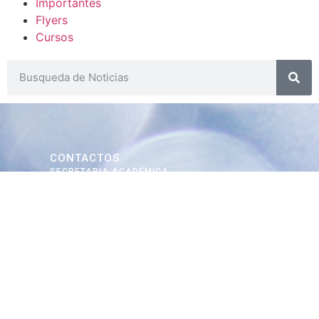
Importantes
Flyers
Cursos
CONTACTOS
SECRETARIA ACADÉMICA
Dra. Mónica Medardi - Interno: 193
ENCARGADAS
Tec. María Elena Ruiz Babicz
escueladecapacitacion@justiciajujuy.gov.ar
Whatsapp : 3883383452